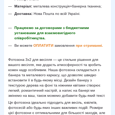
Матеріал:
металева конструкція+банерна тканина;
Доставка:
Нова Пошта по всій Україні.
Працюємо за договорами з бюджетними
установами для взаємовигідного
співробітництва.
Ви можете
ОПЛАТИТИ
замовлення
при отриманні.
Фотозона 3х2 для весілля — це стильне рішення для
вашого весілля, яке додасть атмосферності та зробить
кожен кадр особливим. Наша фотозона складається з
банера та металевого каркасу, що дозволяє швидко
встановити її в будь-якому місці. Дизайн банеру з
текстурою дерева на фоні та ніжними квітами створює
легкий, романтичний настрій, а напис на банері ми
змінемо на ваш, також можемо добавити будь-який текст.
Ця фотозона ідеально підходить для весіль, ювілеїв,
фотосесій або будь-яких інших важливих подій. Розміри
цієї фотозони є оптимальними для більшості заходів, але