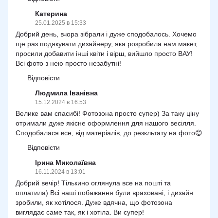
Катерина
25.01.2025 в 15:33
Добрий день, вчора зібрали і дуже сподобалось. Хочемо
ще раз подякувати дизайнеру, яка розробила нам макет,
просили добавити інші квіти і вірш, вийшло просто ВАУ!
Всі фото з нею просто незабутні!
Відповісти
Людмила Іванівна
15.12.2024 в 16:53
Велике вам спасибі! Фотозона просто супер) За таку ціну
отримали дуже якісне оформлення для нашого весілля.
Сподобалася все, від матеріалів, до резкльтату на фото😊
Відповісти
Ірина Миколаївна
16.11.2024 в 13:01
Добрий вечір! Тількино оглянула все на пошті та
оплатила) Всі наші побажання були враховані, і дизайн
зробили, як хотілося. Дуже вдячна, що фотозона
виглядає саме так, як і хотіла. Ви супер!