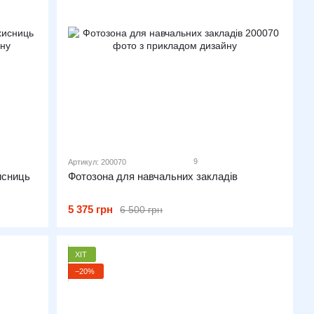
9
Артикул: 200070
исниць
Фотозона для навчальних закладів
5 375 грн
6 500 грн
ХІТ
−20%