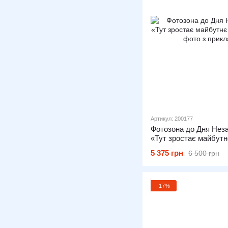
Артикул: 200177
Фотозона до Дня Неза
«Тут зростає майбутнє
5 375 грн
6 500 грн
−17%