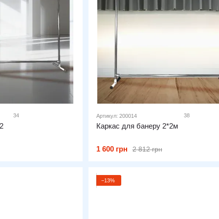
34
38
Артикул: 200014
2
Каркас для банеру 2*2м
1 600 грн
2 812 грн
−13%