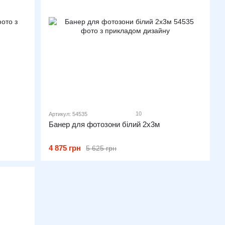
10
Артикул: 54535
Банер для фотозони білий 2х3м
4 875 грн
5 625 грн