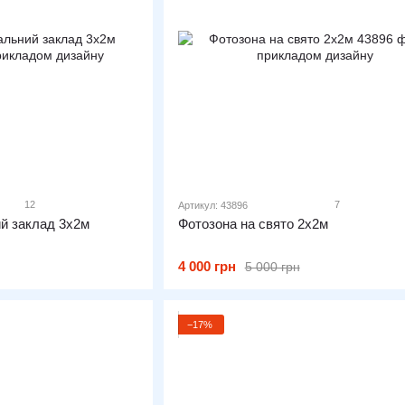
12
7
Артикул: 43896
ий заклад 3х2м
Фотозона на свято 2х2м
4 000 грн
5 000 грн
−17%