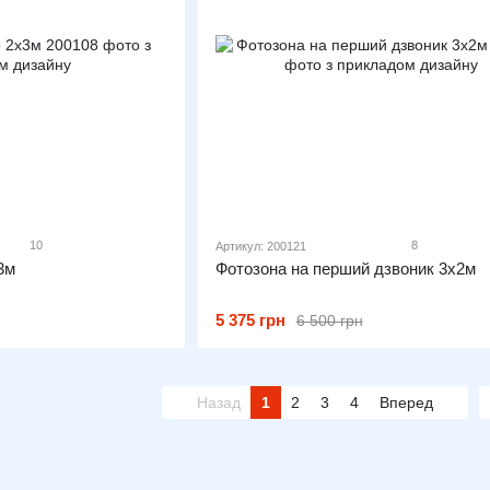
10
8
Артикул: 200121
3м
Фотозона на перший дзвоник 3х2м
5 375 грн
6 500 грн
Назад
1
2
3
4
Вперед