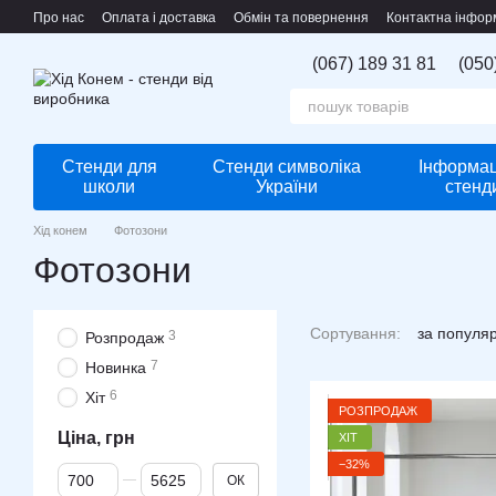
Перейти до основного контенту
Про нас
Оплата і доставка
Обмін та повернення
Контактна інфор
(067) 189 31 81
(050
Стенди для
Стенди символіка
Інформац
школи
України
стенд
Хід конем
Фотозони
Фотозони
Сортування:
за популя
3
Розпродаж
7
Новинка
6
Хіт
РОЗПРОДАЖ
Ціна, грн
ХІТ
−32%
Від Ціна, грн
До Ціна, грн
ОК