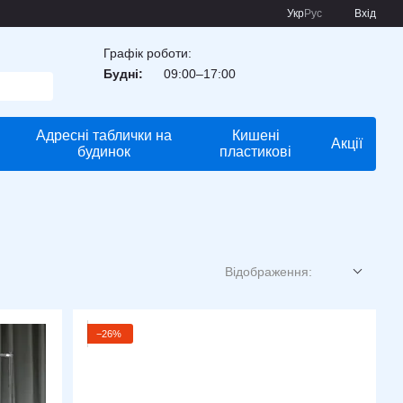
Укр
Рус
Вхід
Графік роботи:
Будні:
09:00–17:00
Адресні таблички на
Кишені
Акції
будинок
пластикові
Відображення:
−26%