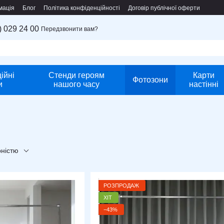
мація
Блог
Політика конфіденційності
Договір публічної оферти
) 029 24 00
Передзвонити вам?
ійні
Стенди героям
Карти
Фотозони
и
нашого часу
настінні
рністю
РОЗПРОДАЖ
ХІТ
−43%