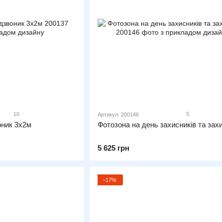
10
5
Артикул: 200146
оник 3х2м
Фотозона на день захисників та зах
5 625 грн
−17%