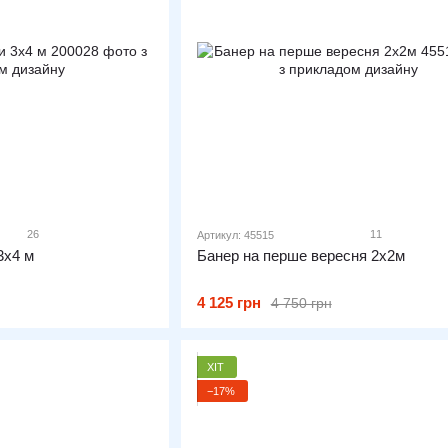
26
11
Артикул: 45515
3х4 м
Банер на перше вересня 2х2м
4 125 грн
4 750 грн
ХІТ
−17%