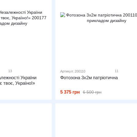
13
11
Артикул: 200110
лежності України
Фотозона 3х2м патріотична
 твоє, Україно!»
5 375 грн
6 500 грн