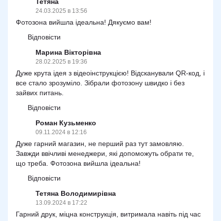
Тетяна
24.03.2025 в 13:56
Фотозона вийшла ідеальна! Дякуємо вам!
Відповісти
Марина Вікторівна
28.02.2025 в 19:36
Дуже крута ідея з відеоінструкцією! Відсканували QR-код, і
все стало зрозуміло. Зібрали фотозону швидко і без
зайвих питань.
Відповісти
Роман Кузьменко
09.11.2024 в 12:16
Дуже гарний магазин, не перший раз тут замовляю.
Завжди ввічливі менеджери, які допоможуть обрати те,
що треба. Фотозона вийшла ідеальна!
Відповісти
Тетяна Володимирівна
13.09.2024 в 17:22
Гарний друк, міцна конструкція, витримала навіть під час