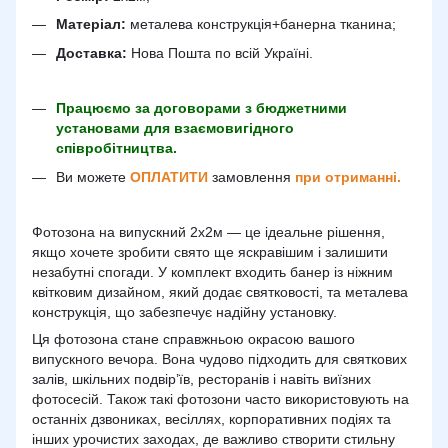
Матеріал:
металева конструкція+банерна тканина;
Доставка:
Нова Пошта по всій Україні.
Працюємо за договорами з бюджетними
установами для взаємовигідного
співробітництва.
Ви можете
ОПЛАТИТИ
замовлення
при отриманні.
Фотозона на випускний 2х2м — це ідеальне рішення,
якщо хочете зробити свято ще яскравішим і залишити
незабутні спогади. У комплект входить банер із ніжним
квітковим дизайном, який додає святковості, та металева
конструкція, що забезпечує надійну установку.
Ця фотозона стане справжньою окрасою вашого
випускного вечора. Вона чудово підходить для святкових
залів, шкільних подвір’їв, ресторанів і навіть виїзних
фотосесій. Також такі фотозони часто використовують на
останніх дзвониках, весіллях, корпоративних подіях та
інших урочистих заходах, де важливо створити стильну