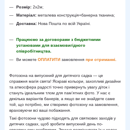
Розмір:
2х2м;
Матеріал:
металева конструкція+банерна тканина;
Доставка:
Нова Пошта по всій Україні.
Працюємо за договорами з бюджетними
установами для взаємовигідного
співробітництва.
Ви можете
ОПЛАТИТИ
замовлення
при отриманні.
Фотозона на випускний для дитячого садка — це
справжня магія свята! Яскраві кольори, захопливі дизайни
та атмосфера радості точно привернуть увагу діток і
стануть ідеальним тлом для пам’ятних фото. У нас є
декілька варіантів банерів, а якщо ви не знайдете саме
той, що потрібно, ми створимо фотозону на замовлення,
враховуючи всі ваші побажання.
Такі фотозони чудово підходять для святкових заходів у
дитячих садках, щоб зробити випускний день по-
справжньому особливим. Зручно розміщувати їх у холах,