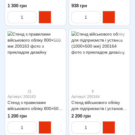
1 300 грн
938 грн
11
9
Артикул: 200163
Артикул: 200164
Стенд з правилами
Стенд військового обліку
військового обліку 800×500
для підприємств і установ
мм
(1000×500 мм)
1 200 грн
2 200 грн