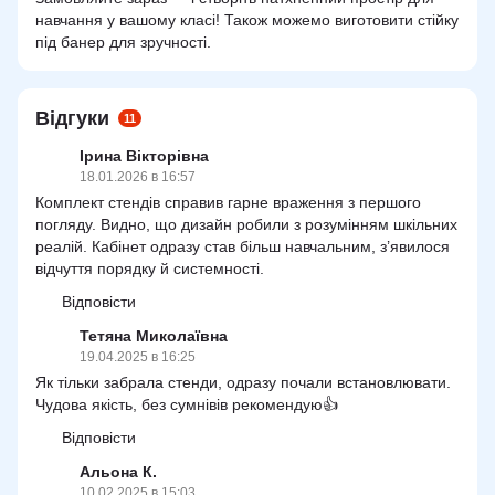
навчання у вашому класі! Також можемо виготовити стійку
під банер для зручності.
Відгуки
11
Ірина Вікторівна
18.01.2026 в 16:57
Комплект стендів справив гарне враження з першого
погляду. Видно, що дизайн робили з розумінням шкільних
реалій. Кабінет одразу став більш навчальним, з’явилося
відчуття порядку й системності.
Відповісти
Тетяна Миколаївна
19.04.2025 в 16:25
Як тільки забрала стенди, одразу почали встановлювати.
Чудова якість, без сумнівів рекомендую👍
Відповісти
Альона К.
10.02.2025 в 15:03