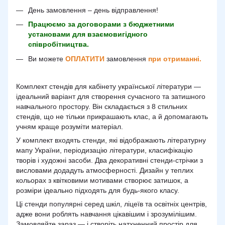
День замовлення – день відправлення!
Працюємо за договорами з бюджетними
установами для взаємовигідного
співробітництва.
Ви можете
ОПЛАТИТИ
замовлення
при отриманні.
Комплект стендів для кабінету української літератури —
ідеальний варіант для створення сучасного та затишного
навчального простору. Він складається з 8 стильних
стендів, що не тільки прикрашають клас, а й допомагають
учням краще розуміти матеріал.
У комплект входять стенди, які відображають літературну
мапу України, періодизацію літератури, класифікацію
творів і художні засоби. Два декоративні стенди-стрічки з
висловами додадуть атмосферності. Дизайн у теплих
кольорах з квітковими мотивами створює затишок, а
розміри ідеально підходять для будь-якого класу.
Ці стенди популярні серед шкіл, ліцеїв та освітніх центрів,
адже вони роблять навчання цікавішим і зрозумілішим.
Замовляйте зараз — і створіть натхненний простір для