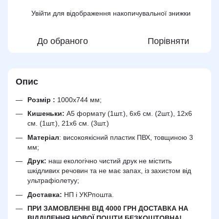
Увійти
для відображення накопичувальної знижки
%
До обраного
Порівняти
Опис
Розмір :
1000х744 мм;
Кишеньки:
А5 формату (1шт.), 6х6 см. (2шт.), 12х6
см. (1шт.), 21х6 см. (3шт.)
Матеріал
: високоякісний пластик ПВХ, товщиною 3
мм;
Друк:
наш екологічно чистий друк не містить
шкідливих речовин та не має запах, із захистом від
ультрафіолетуу;
Доставка:
НП і УКРпошта.
ПРИ ЗАМОВЛЕННІ ВІД 4000 ГРН ДОСТАВКА НА
ВІДДІЛЕННЯ НОВОЇ ПОШТИ БЕЗКОШТОВНА!