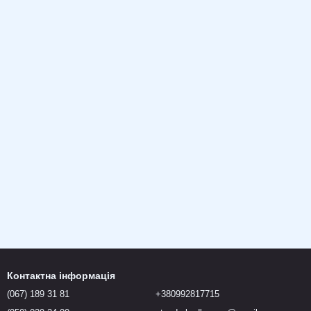
Контактна інформація
(067) 189 31 81
+380992817715