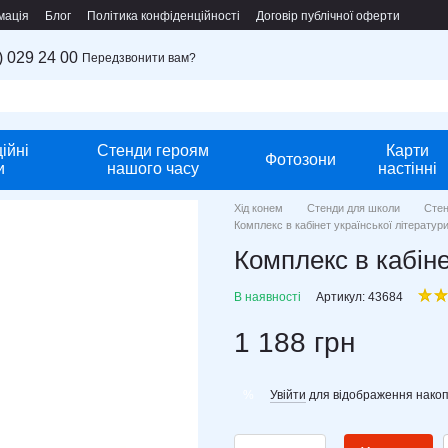
мація
Блог
Політика конфіденційності
Договір публічної оферти
) 029 24 00
Передзвонити вам?
ійні
Стенди героям
Карти
Фотозони
и
нашого часу
настінні
Хід конем
Стенди для школи
Стен
Комплекс в кабінет української літератур
Комплекс в кабіне
В наявності
Артикул: 43684
1 188 грн
Увійти
для відображення накоп
%