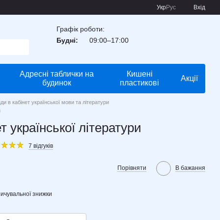
Укр
Рус
Вхід
Графік роботи:
Будні:
09:00–17:00
Адресні таблички на
Кишені
Акції
будинок
пластикові
ди в кабінет української мови та літератури
и
т української літератури
7 відгуків
Порівняти
В бажання
ичувальної знижки