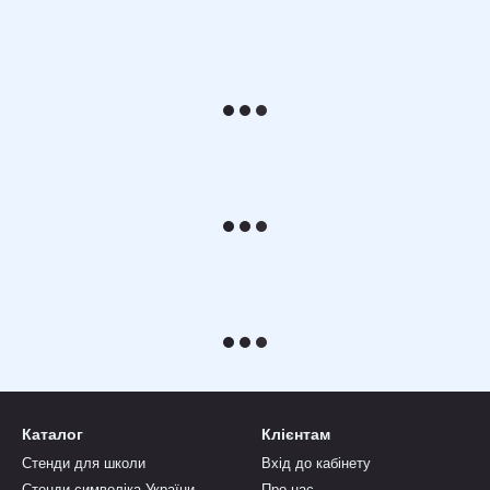
Каталог
Клієнтам
Стенди для школи
Вхід до кабінету
Стенди символіка України
Про нас