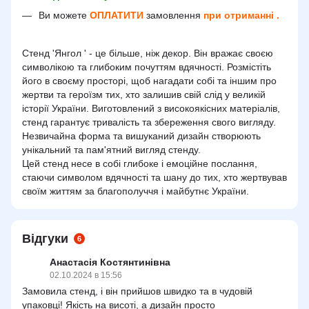
Ви можете
ОПЛАТИТИ
замовлення
при отриманні .
Стенд 'Янгол ' - це більше, ніж декор. Він вражає своєю
символікою та глибоким почуттям вдячності. Розмістіть
його в своєму просторі, щоб нагадати собі та іншим про
жертви та героїзм тих, хто залишив свій слід у великій
історії України. Виготовлений з високоякісних матеріалів,
стенд гарантує тривалість та збереження свого вигляду.
Незвичайна форма та вишуканий дизайн створюють
унікальний та пам'ятний вигляд стенду.
Цей стенд несе в собі глибоке і емоційне послання,
стаючи символом вдячності та шану до тих, хто жертвував
своїм життям за благополуччя і майбутнє України.
Відгуки
6
Анастасія Костянтинівна
02.10.2024 в 15:56
Замовила стенд, і він прийшов швидко та в чудовій
упаковці! Якість на висоті, а дизайн просто