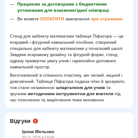
Працюємо за договорами з бюджетними
установами для взаємовигідної співпраці
.
Ви можете
ОПЛАТИТИ
замовлення
при отриманні.
Стенд для кабінету математики таблиця Піфагора — це
яскравий і фігурний навчальний посібник, створений
спеціально для кабінету математики у початковій школі.
Завдяки яскравому дизайну та фігурній формі, стенд
одразу привертає увагу учнів і гармонійно доповнює
навчальний простір.
Виготовлений зі спіненого пластику, він легкий, міцний і
довговічний. Таблиця Піфагора подана чітко й зрозуміло,
тож стане незамінною
шпаргалкою для учнів
та
зручним
методичним інструментом для вчителя
під
час пояснення та закріплення теми множення.
Відгуки
5
Ірина Мельник
03.11.2025 в 19:48