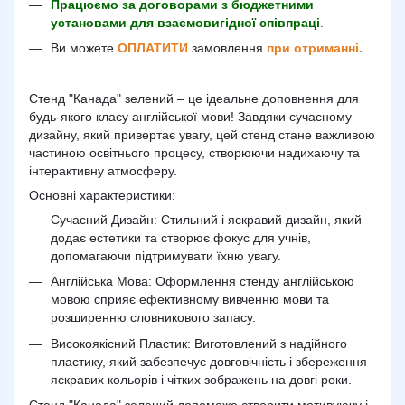
Працюємо за договорами з бюджетними
установами для взаємовигідної співпраці
.
Ви можете
ОПЛАТИТИ
замовлення
при отриманні.
Стенд "Канада" зелений – це ідеальне доповнення для
будь-якого класу англійської мови! Завдяки сучасному
дизайну, який привертає увагу, цей стенд стане важливою
частиною освітнього процесу, створюючи надихаючу та
інтерактивну атмосферу.
Основні характеристики:
Сучасний Дизайн: Стильний і яскравий дизайн, який
додає естетики та створює фокус для учнів,
допомагаючи підтримувати їхню увагу.
Англійська Мова: Оформлення стенду англійською
мовою сприяє ефективному вивченню мови та
розширенню словникового запасу.
Високоякісний Пластик: Виготовлений з надійного
пластику, який забезпечує довговічність і збереження
яскравих кольорів і чітких зображень на довгі роки.
Стенд "Канада" зелений допоможе створити мотивуючу і