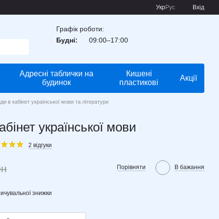
Укр
Рус
Вхід
Графік роботи:
Будні:
09:00–17:00
Адресні таблички на
Кишені
Акції
будинок
пластикові
ди в кабінет української мови та літератури
абінет української мови
2 відгуки
рн
Порівняти
В бажання
ичувальної знижки