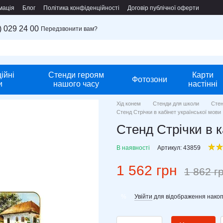
мація
Блог
Політика конфіденційності
Договір публічної оферти
) 029 24 00
Передзвонити вам?
ійні
Стенди героям
Карти
Фотозони
и
нашого часу
настінні
Хід конем
Стенди для школи
Стен
Стенд Стрічки в кабінет української мови
Стенд Стрічки в к
В наявності
Артикул: 43859
1 562 грн
1 862 г
Увійти
для відображення накоп
%