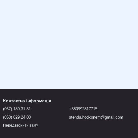
Контактна інформація
(067) 189 31 81
+380992817715
(050) 029 24 00
stendu.hodkonem@gmail.com
Передзвонити вам?