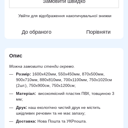
Замовити швидко
Увійти
для відображення накопичувальної знижки
%
До обраного
Порівняти
Опис
Можна замовити стенди окремо.
Розмір:
1600х420мм, 550х450мм, 870х500мм,
900х710мм, 880х810мм, 700х1100мм, 750х1020см
(2шт.), 750х900см, 750х1200см;
Матеріал:
високоякісний пластик ПВХ, товщиною 3
мм;
Друк:
наш екологічно чистий друк не містить
шкідливих речовин та не має запаху;
Доставка:
Нова Пошта та УКРпошта.