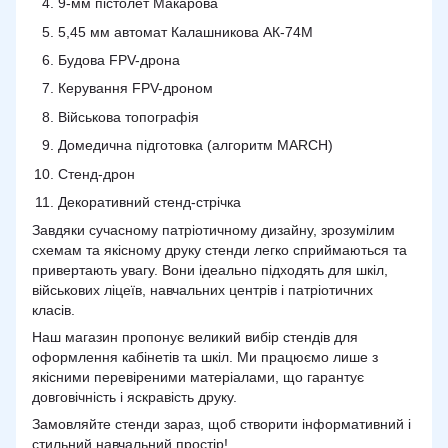
9-мм пістолет Макарова
5,45 мм автомат Калашникова АК-74М
Будова FPV-дрона
Керування FPV-дроном
Військова топографія
Домедична підготовка (алгоритм MARCH)
Стенд-дрон
Декоративний стенд-стрічка
Завдяки сучасному патріотичному дизайну, зрозумілим
схемам та якісному друку стенди легко сприймаються та
привертають увагу. Вони ідеально підходять для шкіл,
військових ліцеїв, навчальних центрів і патріотичних
класів.
Наш магазин пропонує великий вибір стендів для
оформлення кабінетів та шкіл. Ми працюємо лише з
якісними перевіреними матеріалами, що гарантує
довговічність і яскравість друку.
Замовляйте стенди зараз, щоб створити інформативний і
стильний навчальний простір!