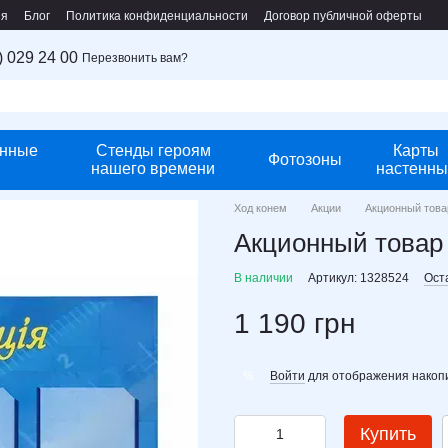
ия
Блог
Политика конфиденциальности
Договор публичной оферты
) 029 24 00
Перезвонить вам?
нные
Стенды героям
Карты
Фотозоны
нашего времени
настенны
Ход конем
Акции
Акционный това
Акционный товар
В наличии
Артикул: 1328524
Ост
1 190 грн
Войти
для отображения накопи
%
Купить