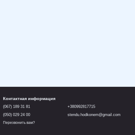
Контактная информация
(067) 189 31 81
+380992817715
(050) 029 24 00
stendu.hodkonem@gmail.com
Перезвонить вам?