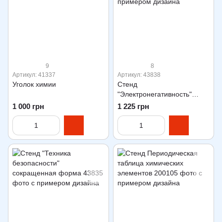
9
8
Артикул: 41337
Артикул: 43838
Уголок химии
Стенд
"Электронегативность"
градиент
1 000 грн
1 225 грн