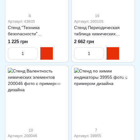
8
16
Артикул: 43835
Артикул: 200105
Стенд "Техника
Стенд Периодическая
безопасности"
таблица химических
сокращенная форма
элементов
1 225 грн
2 662 грн
10
7
Артикул: 200046
Артикул: 39955