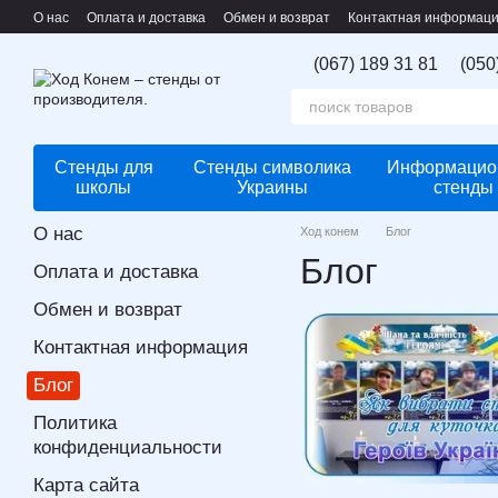
Перейти к основному контенту
О нас
Оплата и доставка
Обмен и возврат
Контактная информац
(067) 189 31 81
(050
Стенды для
Стенды символика
Информацио
школы
Украины
стенды
О нас
Ход конем
Блог
Блог
Оплата и доставка
Обмен и возврат
Контактная информация
Блог
Политика
конфиденциальности
Карта сайта