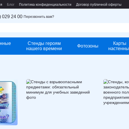
ия
Блог
Политика конфиденциальности
Договор публичной оферты
) 029 24 00
Перезвонить вам?
нные
Стенды героям
Карты
Фотозоны
нашего времени
настенны