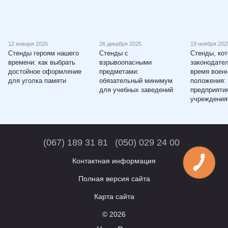
12 января 2026
26 декабря 2025
19 ноября 202
Стенды героям нашего
Стенды с
Стенды, ко
времени: как выбрать
взрывоопасными
законодате
достойное оформление
предметами:
время воен
для уголка памяти
обязательный минимум
положения:
для учебных заведений
предприяти
учреждени
(067) 189 31 81
(050) 029 24 00
Контактная информация
Полная версия сайта
Карта сайта
© 2026