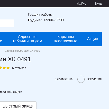
Укр
Рус
Вход
График работы:
Будние:
09:00–17:00
Адресные
Карманы
Акции
е
таблички на дом
пластиковые
Стенд Информация ХК 0491
я ХК 0491
6 отзывов
К сравнению
В желания
тельной скидки
Быстрый заказ