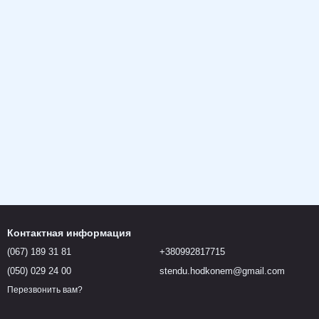
Контактная информация
(067) 189 31 81
+380992817715
(050) 029 24 00
stendu.hodkonem@gmail.com
Перезвонить вам?