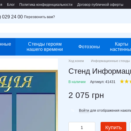
ия
Блог
Политика конфиденциальности
Договор публичной оферты
) 029 24 00
Перезвонить вам?
нные
Стенды героям
Карты
Фотозоны
нашего времени
настенны
Ход конем
Информационные стенды
Стенд Информаци
В наличии
Артикул: 41431
2 075 грн
Войти
для отображения накопи
%
Купить