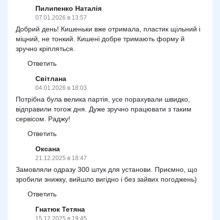
Пилипенко Наталія
07.01.2026 в 13:57
Добрий день! Кишеньки вже отримала, пластик щільний і
міцний, не тонкий. Кишені добре тримають форму й
зручно кріпляться.
Ответить
Світлана
04.01.2026 в 18:03
Потрібна була велика партія, усе порахували швидко,
відправили тогож дня. Дуже зручно працювати з таким
сервісом. Раджу!
Ответить
Оксана
21.12.2025 в 18:47
Замовляли одразу 300 штук для установи. Приємно, що
зробили знижку, вийшло вигідно і без зайвих погоджень)
Ответить
Гнатюк Тетяна
15.12.2025 в 19:45