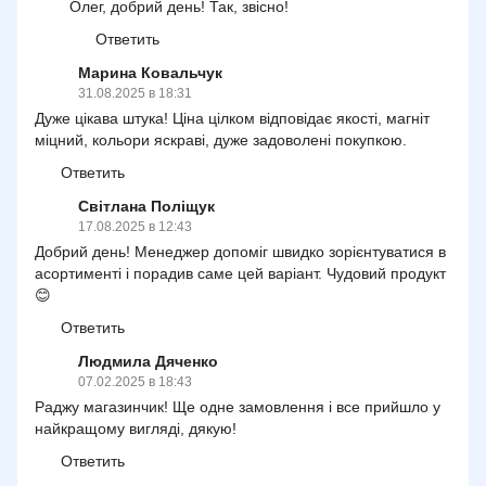
Олег, добрий день! Так, звісно!
Ответить
Марина Ковальчук
31.08.2025 в 18:31
Дуже цікава штука! Ціна цілком відповідає якості, магніт
міцний, кольори яскраві, дуже задоволені покупкою.
Ответить
Світлана Поліщук
17.08.2025 в 12:43
Добрий день! Менеджер допоміг швидко зорієнтуватися в
асортименті і порадив саме цей варіант. Чудовий продукт
😊
Ответить
Людмила Дяченко
07.02.2025 в 18:43
Раджу магазинчик! Ще одне замовлення і все прийшло у
найкращому вигляді, дякую!
Ответить