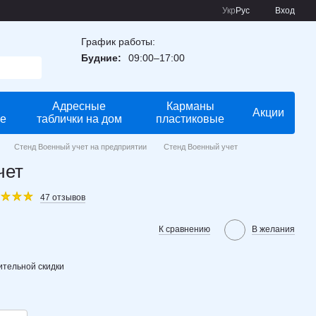
Укр
Рус
Вход
График работы:
Будние:
09:00–17:00
Адресные
Карманы
Акции
е
таблички на дом
пластиковые
Стенд Военный учет на предприятии
Стенд Военный учет
чет
47 отзывов
К сравнению
В желания
тельной скидки