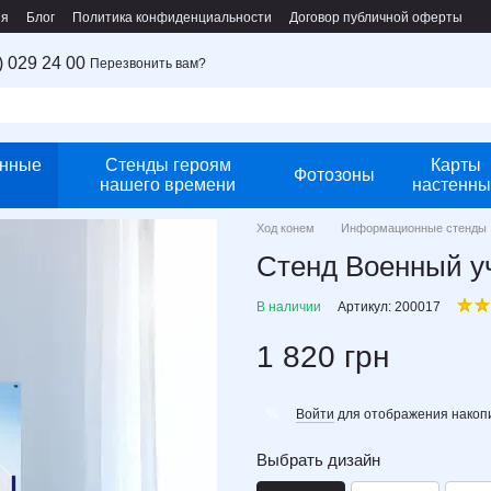
ия
Блог
Политика конфиденциальности
Договор публичной оферты
) 029 24 00
Перезвонить вам?
нные
Стенды героям
Карты
Фотозоны
нашего времени
настенны
Ход конем
Информационные стенды
Стенд Военный у
В наличии
Артикул: 200017
1 820 грн
Войти
для отображения накопи
%
Выбрать дизайн