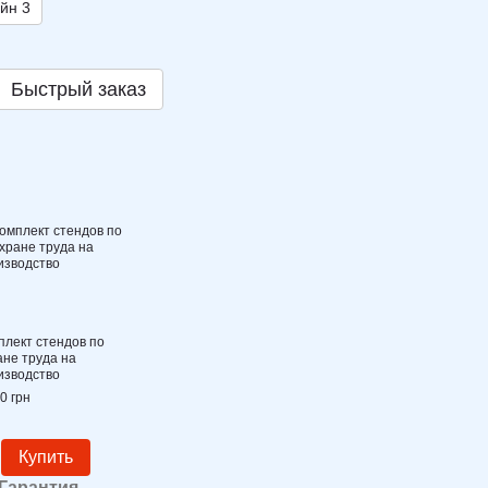
йн 3
Быстрый заказ
плект стендов по
ане труда на
изводство
0 грн
Купить
Гарантия