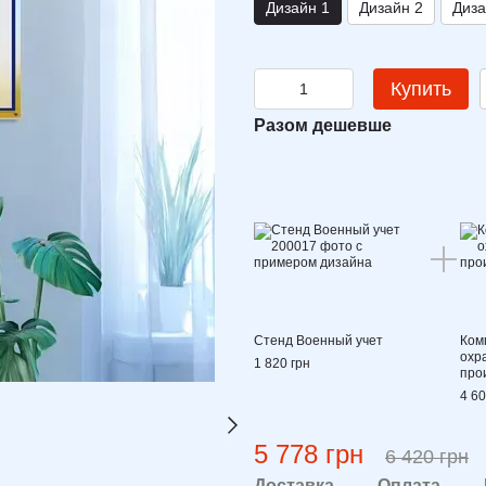
Дизайн 1
Дизайн 2
Диза
Купить
Разом дешевше
Стенд Военный учет
Ком
охр
1 820 грн
про
4 60
5 778 грн
6 420 грн
Доставка
Оплата