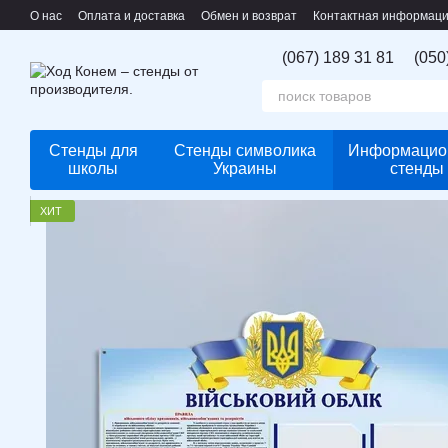
Перейти к основному контенту
О нас
Оплата и доставка
Обмен и возврат
Контактная информац
(067) 189 31 81
(050
Стенды для
Стенды символика
Информацио
школы
Украины
стенды
ХИТ