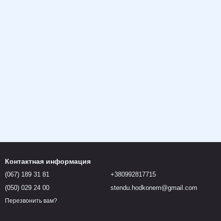
Контактная информация
(067) 189 31 81
+380992817715
(050) 029 24 00
stendu.hodkonem@gmail.com
Перезвонить вам?