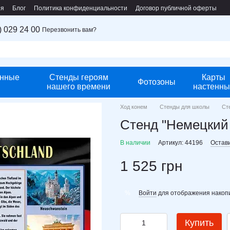
ия
Блог
Политика конфиденциальности
Договор публичной оферты
) 029 24 00
Перезвонить вам?
нные
Стенды героям
Карты
Фотозоны
нашего времени
настенны
Ход конем
Стенды для школы
Ст
Стенд "Немецкий
В наличии
Артикул: 44196
Остав
1 525 грн
Войти
для отображения накопи
%
Купить