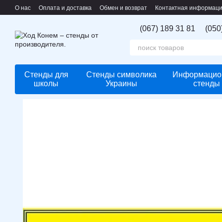
Перейти к основному контенту
О нас
Оплата и доставка
Обмен и возврат
Контактная информац
(067) 189 31 81
(050
Стенды для
Стенды символика
Информацио
школы
Украины
стенды