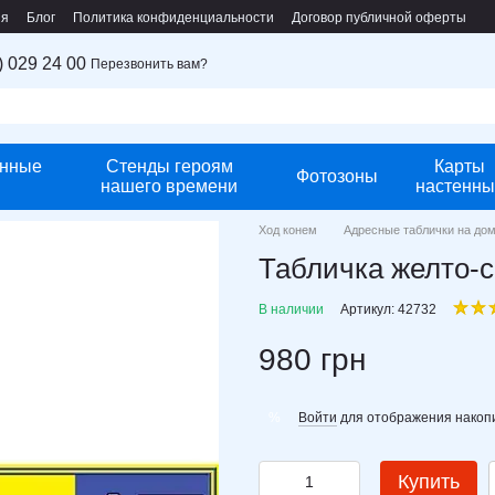
ия
Блог
Политика конфиденциальности
Договор публичной оферты
) 029 24 00
Перезвонить вам?
нные
Стенды героям
Карты
Фотозоны
нашего времени
настенны
Ход конем
Адресные таблички на до
Табличка желто-
В наличии
Артикул: 42732
980 грн
Войти
для отображения накопи
%
Купить