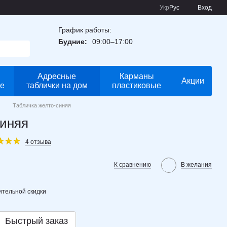
Укр
Рус
Вход
График работы:
Будние:
09:00–17:00
Адресные
Карманы
Акции
е
таблички на дом
пластиковые
м
Табличка желто-синяя
синяя
4 отзыва
К сравнению
В желания
тельной скидки
Быстрый заказ