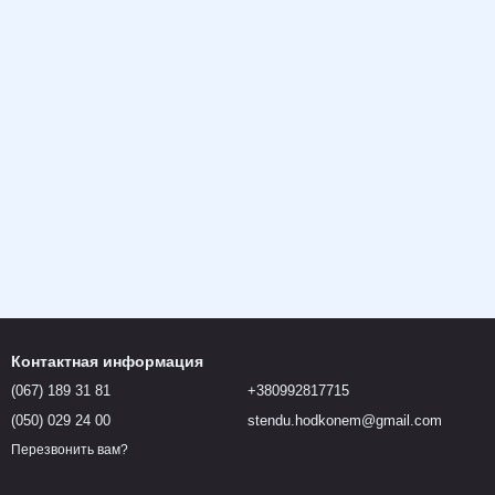
Контактная информация
(067) 189 31 81
+380992817715
(050) 029 24 00
stendu.hodkonem@gmail.com
Перезвонить вам?