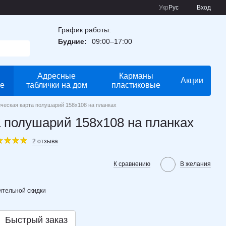
Укр
Рус
Вход
График работы:
Будние:
09:00–17:00
Адресные
Карманы
Акции
е
таблички на дом
пластиковые
ческая карта полушарий 158х108 на планках
 полушарий 158х108 на планках
2 отзыва
К сравнению
В желания
тельной скидки
Быстрый заказ