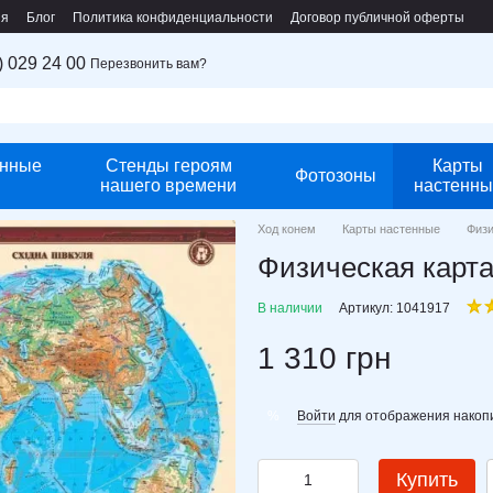
ия
Блог
Политика конфиденциальности
Договор публичной оферты
) 029 24 00
Перезвонить вам?
нные
Стенды героям
Карты
Фотозоны
нашего времени
настенны
Ход конем
Карты настенные
Физи
Физическая карта
В наличии
Артикул: 1041917
1 310 грн
Войти
для отображения накопи
%
Купить