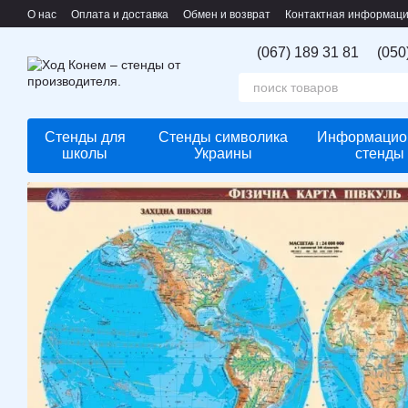
Перейти к основному контенту
О нас
Оплата и доставка
Обмен и возврат
Контактная информац
(067) 189 31 81
(050
Стенды для
Стенды символика
Информацио
школы
Украины
стенды