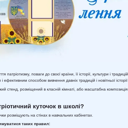
тя патріотизму, поваги до своєї країни, її історії, культури і тради
 і ефективним способом вивчення давніх традицій і новітньої історії 
ий стенд, розміщений в класній кімнаті, або масштабна композиці
ріотичний куточок в школі?
чки розміщують на стінах в навчальних кабінетах.
имуватися таких правил: