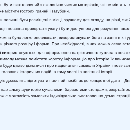
 бути виготовлений з екологічно чистих матеріалів, які не містять 
е містити гострих граней і зазубрин.
 повинні бути розміщені в місці, зручному для огляду, на рівні, яки
ія повинна привертати увагу і бути доступною для розуміння шко
можна було легко оновлювати, використовувати його на заняттях і 
різного розміру і форми. При необхідності, в них можна легко вста
 використовуються для оформлення патріотичного куточка в початков
имволу можна помістити коротку інформацію про історію їх виникне
буде цікаво дізнатися і про національні символи України і пов’яз
головних історичних подій, в тому числі і з новітньої історії.
ків дозволить підготувати наочний посібник до конкретної дати – 
навчальну аудиторію сучасними, барвистими стендами, звертайтеся
акож є можливість замовити індивідуальне виготовлення демонстрацій