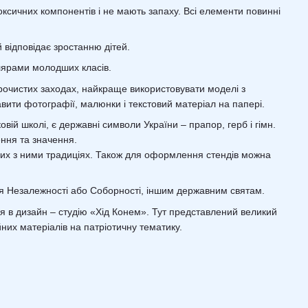
токсичних компонентів і не мають запаху. Всі елементи повинні
й відповідає зростанню дітей.
лярами молодших класів.
урочистих заходах, найкраще використовувати моделі з
вити фотографії, малюнки і текстовий матеріал на папері.
ій школі, є державні символи України – прапор, герб і гімн.
ння та значення.
аних з ними традиціях. Також для оформлення стендів можна
Дня Незалежності або Соборності, іншим державним святам.
 в дизайн – студію «Хід Конем». Тут представлений великий
них матеріалів на патріотичну тематику.