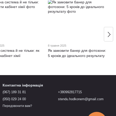
2025
8 травня 2025
система й не тільки: як
Як замовити банер для фотозони:
кабінет хімії
5 кроків до ідеального результату
Контактна інформація
(067) 189 31 81
+380992817715
(050) 029 24 00
stendu.hodkonem@gmail.com
Передзвонити вам?