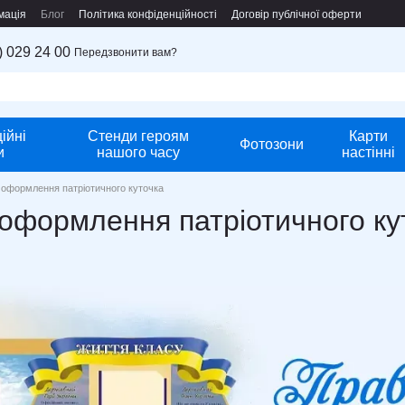
мація
Блог
Політика конфіденційності
Договір публічної оферти
) 029 24 00
Передзвонити вам?
ійні
Стенди героям
Карти
Фотозони
и
нашого часу
настінні
оформлення патріотичного куточка
оформлення патріотичного ку