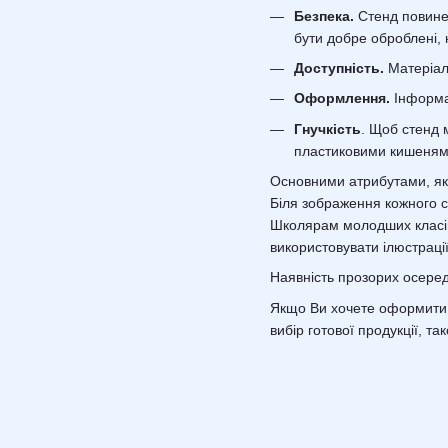
Безпека.
Стенд повинен
бути добре оброблені, н
Доступність.
Матеріали
Оформлення.
Інформац
Гнучкість
. Щоб стенд 
пластиковими кишенями 
Основними атрибутами, які
Біля зображення кожного с
Школярам молодших класів 
використовувати ілюстрації 
Наявність прозорих осеред
Якщо Ви хочете оформити 
вибір готової продукції, т