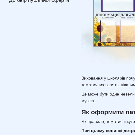
Договір публічної оферти
Виховання у школярів почут
тематичних занять, цікавим
Це може бути один невелик
музею.
Як оформити пат
Як правило, тематичні куто
При цьому повинні дотр