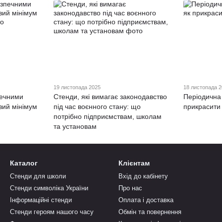
19 листопада 2025
18 листопада 
печними
Стенди, які вимагає законодавство
Періодична 
вий мінімум
під час воєнного стану: що
прикрасити 
потрібно підприємствам, школам
та установам
Каталог
Клієнтам
Стенди для школи
Вхід до кабінету
Стенди символіка України
Про нас
Інформаційні стенди
Оплата і доставка
Стенди героям нашого часу
Обмін та повернення