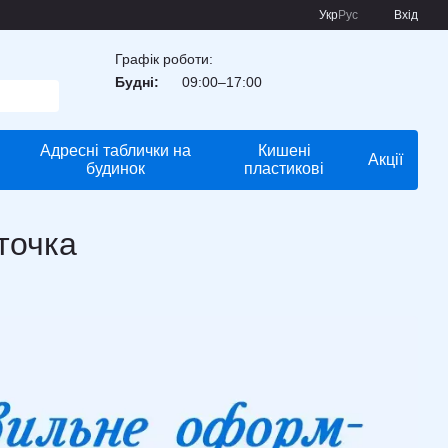
Укр
Рус
Вхід
Графік роботи:
Будні:
09:00–17:00
Адресні таблички на
Кишені
Акції
будинок
пластикові
точка