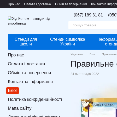
Перейти до основного контенту
Про нас
Оплата і доставка
Обмін та повернення
Контактна інфор
(067) 189 31 81
(050
Стенди для
Стенди символіка
Інформац
школи
України
стенд
Про нас
Хід конем
Блог
Правильне 
Правильне 
Оплата і доставка
Обмін та повернення
24 листопада 2022
Контактна інформація
Блог
Політика конфіденційності
Мапа сайту