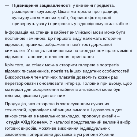
Підвищення зацікавленості
у вивченні предмета,
розширенні кругозору. Цікаві матеріали про традиції,
культуру англомовних країн, барвисті фотографії
привернуть увагу і прикрасять у відповідному стилі кабінет.
Інформація на стенди в кабінет англійської мови може бути
постійною і змінною. До першого виду належать історичні
відомості, правила, зображення пам’яток і державної
символіки. У спеціальні кишеньки на стендах поміщають змінні
відомості – анонси, оголошення, привітання.
Крім того, на стінах можна створити галерею з портретів
відомих письменників, поетів та інших видатних особистостей.
Використання тематичних плакатів дозволить кожен раз
перетворювати і оновлювати інтер’єр. Головне при цьому, щоб
матеріал для оформлення кабінетів англійської мови був
якісним, цікавим і довговічним.
Продукцію, яка створена із застосуванням сучасних
технологій, відповідає найвищим вимогам і дозволена для
використання в навчальних закладах, пропонує дизайн –
студія «Хід Конем».
У каталозі представлений великий вибір
готових виробів, можливе виконання індивідуальних
замовлень і оперативна доставка в усі регіони України.