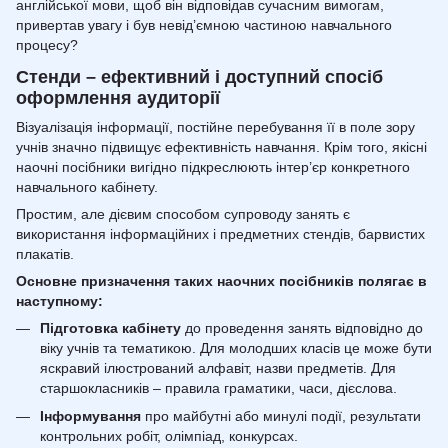
англійської мови, щоб він відповідав сучасним вимогам,
привертав увагу і був невід’ємною частиною навчального
процесу?
Стенди – ефективний і доступний спосіб
оформлення аудиторії
Візуалізація інформації, постійне перебування її в поле зору
учнів значно підвищує ефективність навчання. Крім того, якісні
наочні посібники вигідно підкреслюють інтер’єр конкретного
навчального кабінету.
Простим, але дієвим способом супроводу занять є
використання інформаційних і предметних стендів, барвистих
плакатів.
Основне призначення таких наочних посібників полягає в
наступному:
Підготовка кабінету
до проведення занять відповідно до
віку учнів та тематикою. Для молодших класів це може бути
яскравий ілюстрований алфавіт, назви предметів. Для
старшокласників – правила граматики, часи, дієслова.
Інформування
про майбутні або минулі події, результати
контрольних робіт, олімпіад, конкурсах.