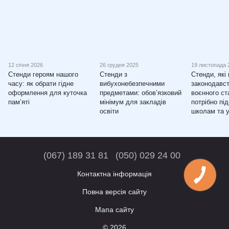
12 січня 2026
26 грудня 2025
19 листопада 
Стенди героям нашого
Стенди з
Стенди, які
часу: як обрати гідне
вибухонебезпечними
законодавст
оформлення для куточка
предметами: обов’язковий
воєнного ст
пам’яті
мінімум для закладів
потрібно пі
освіти
школам та 
(067) 189 31 81
(050) 029 24 00
Контактна інформація
Повна версія сайту
Мапа сайту
© 2026