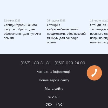
12 січня 2026
26 грудня 2025
19 листопада 
Стенди героям нашого
Стенди з
Стенди, які
часу: як обрати гідне
вибухонебезпечними
законодавст
оформлення для куточка
предметами: обов’язковий
воєнного ст
пам’яті
мінімум для закладів
потрібно пі
освіти
школам та 
(067) 189 31 81
(050) 029 24 00
Контактна інформація
Повна версія сайту
Мапа сайту
© 2026
Укр
Рус