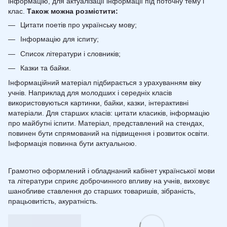
інформацію, для актуалізації інформації під поточну тему і
клас.
Також можна розмістити:
Цитати поетів про українську мову;
Інформацію для іспиту;
Список літератури і словників;
Казки та байки.
Інформаційний матеріал підбирається з урахуванням віку
учнів. Наприклад для молодших і середніх класів
використовуються картинки, байки, казки, інтерактивні
матеріали. Для старших класів: цитати класиків, інформацію
про майбутні іспити. Матеріал, представлений на стендах,
повинен бути спрямований на підвищення і розвиток освіти.
Інформація повинна бути актуальною.
Грамотно оформлений і обладнаний кабінет української мови
та літератури сприяє доброчинного впливу на учнів, виховує
шанобливе ставлення до старших товаришів, зібраність,
працьовитість, акуратність.