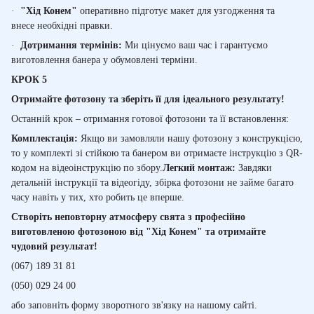
·
"Х
ід
Конем"
оперативно підготує макет для узгодження та
внес
е
необхідні правки.
·
Дотримання термінів:
Ми цінуємо ваш час і гарантуємо
виготовлення банера у обумовлені терміни.
КРОК 5
Отримайте фотозону та зберіть її для ідеального результату!
Останній крок – отримання готової фотозони та її встановлення:
Комплектація:
Якщо ви замовляли нашу фотозону з конструкцією,
то у комплекті зі стійкою та банером ви отримаєте інструкцію з QR-
кодом на відеоінструкцію по збору.
Легкий монтаж:
Завдяки
детальній інструкції та відеогіду, збірка фотозони не займе багато
часу навіть у тих, хто робить це вперше.
Створіть неповторну атмосферу свята з професійно
виготовленою фотозоною від "Хід Конем" та отримайте
чудовий результат!
(067) 189 31 81
(050) 029 24 00
або заповніть форму зворотного зв'язку на нашому сайті.