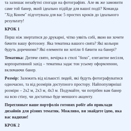
та залишає незабутні спогади на фотографіях. Але як же замовити
саме той банер, який ідеально підійде для вашої події? Команда
"Х
ід
Конем" підготувала для вас 5 простих кроків до ідеального
результату!
КРОК 1
Перш ніж звертатися до друкарні, чітко уявіть собі, якою ви хочете
бачити вашу фотозону. Яка тематика вашого свята? Які кольори
будуть доречними? Які елементи ви хотіли б бачити на банері?
Тематика:
Дитяче свято, вечірка в стилі "бохо", елегантне весілля,
корпоративний захід – тематика задає тон усьому оформленню,
включаючи банер.
Розмір:
Залежить від кількості людей, які будуть фотографуватися
одночасно, та від розмірів доступного простору. Найпопулярніші
розміри – 2х2 м, 2х3 м,
4
х3 м. Подумайте, чи потрібен вам банер
на всю стіну, чи достатньо буде меншого акценту.
Перегляньте наше портфоліо готових робіт або приклади
дизайнів для різних тематик. Можливо, ви знайдете ідею, яка
вас надихне!
КРОК 2