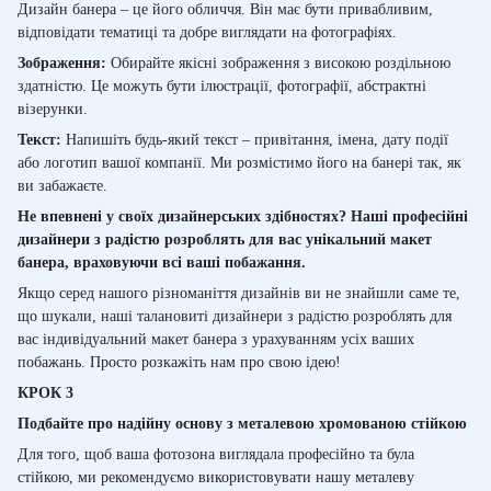
Дизайн банера – це його обличчя. Він має бути привабливим,
відповідати тематиці та добре виглядати на фотографіях.
Зображення:
Обирайте якісні зображення з високою роздільною
здатністю. Це можуть бути ілюстрації, фотографії, абстрактні
візерунки.
Текст:
Напишіть будь-який текст – привітання, імена, дату події
або логотип вашої компанії. Ми розмістимо його на банері так, як
ви забажаєте.
Не впевнені у своїх дизайнерських здібностях? Наші професійні
дизайнери з радістю розроблять для вас унікальний макет
банера, враховуючи всі ваші побажання.
Якщо серед нашого різноманіття дизайнів ви не знайшли саме те,
що шукали, наші талановиті дизайнери з радістю розроблять для
вас індивідуальний макет банера з урахуванням усіх ваших
побажань.
Просто розкажіть нам про свою ідею!
КРОК 3
Подбайте про надійну основу з металевою хромованою стійкою
Для того, щоб ваша фотозона виглядала професійно та була
стійкою, ми рекомендуємо використовувати нашу металеву