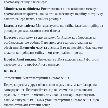
хромовану стійку для банера:
Міцність та надійність:
Виготовлена з високоякісного металу з
хромованим покриттям, наша стійка забезпечує надійну підтримку
вашого банера навіть великих розмірів.
Ідеальна сумісність:
Ми гарантуємо, що стійка ідеально підійде за
розміром до замовленого вами банера.
Простота монтажу та демонтажу:
Стійка легко збирається та
розбирається, що робить її зручною для транспортування та
зберігання.
Економія часу та зусиль:
Вам не потрібно буде окремо
шукати та підбирати стійку – ми вже подбали про це.
Професійний вигляд:
Хромована стійка додасть вашій фотозоні
завершеного та професійного вигляду.
КРОК 4
Узгод
ження
макет та терміни виготовлення
.
Перед запуском у друк обов'язково
надамо вам
макет банера на
затвердження
. Переконайтеся, що всі елементи розташовані
правильно, текст не містить помилок, а кольори відповідають
вашим очікуванням. Також уточніть терміни виготовлення, щоб
вчасно отримати готовий банер.