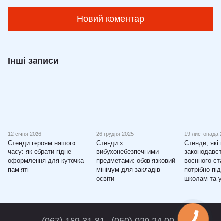
Новий коментар
Інші записи
12 січня 2026
26 грудня 2025
19 листопада 
Стенди героям нашого
Стенди з
Стенди, які
часу: як обрати гідне
вибухонебезпечними
законодавст
оформлення для куточка
предметами: обов’язковий
воєнного ст
пам’яті
мінімум для закладів
потрібно пі
освіти
школам та 
(067) 189 31 81
(050) 029 24 00