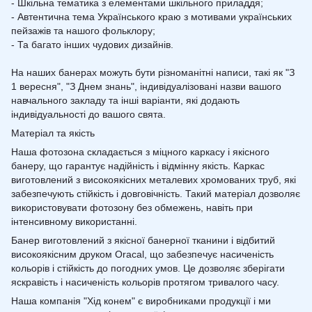
- Шкільна тематика з елементами шкільного приладдя;
- Автентична тема Українського краю з мотивами українських
пейзажів та нашого фольклору;
- Та багато інших чудових дизайнів.
На наших банерах можуть бути різноманітні написи, такі як "З
1 вересня", "З Днем знань", індивідуалізовані назви вашого
навчального закладу та інші варіанти, які додають
індивідуальності до вашого свята.
Матеріал та якість
Наша фотозона складається з міцного каркасу і якісного
банеру, що гарантує надійність і відмінну якість. Каркас
виготовлений з високоякісних металевих хромованих труб, які
забезпечують стійкість і довговічність. Такий матеріал дозволяє
використовувати фотозону без обмежень, навіть при
інтенсивному використанні.
Банер виготовлений з якісної банерної тканини і відбитий
високоякісним друком Oracal, що забезпечує насиченість
кольорів і стійкість до погодних умов. Це дозволяє зберігати
яскравість і насиченість кольорів протягом тривалого часу.
Наша компанія "Хід конем" є виробниками продукції і ми