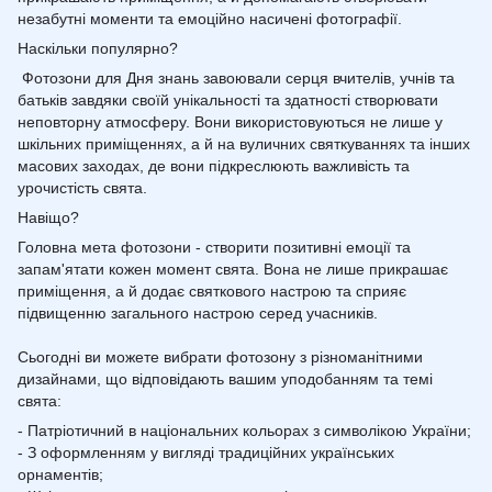
незабутні моменти та емоційно насичені фотографії.
Наскільки популярно?
Фотозони для Дня знань завоювали серця вчителів, учнів та
батьків завдяки своїй унікальності та здатності створювати
неповторну атмосферу. Вони використовуються не лише у
шкільних приміщеннях, а й на вуличних святкуваннях та інших
масових заходах, де вони підкреслюють важливість та
урочистість свята.
Навіщо?
Головна мета фотозони - створити позитивні емоції та
запам'ятати кожен момент свята. Вона не лише прикрашає
приміщення, а й додає святкового настрою та сприяє
підвищенню загального настрою серед учасників.
Сьогодні ви можете вибрати фотозону з різноманітними
дизайнами, що відповідають вашим уподобанням та темі
свята:
- Патріотичний в національних кольорах з символікою України;
- З оформленням у вигляді традиційних українських
орнаментів;